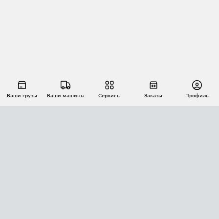
Ваши грузы
Ваши машины
Сервисы
Заказы
Профиль
АВТОМАТИЗАЦИЯ ПЕРЕВОЗОК
Площадки
Заказы
Торги
Тендеры
АТИ-Доки
GPS-мониторинг
АТИ Мессенджер
Цепочки грузов
API ATI.SU
ПОЛЕЗНОЕ