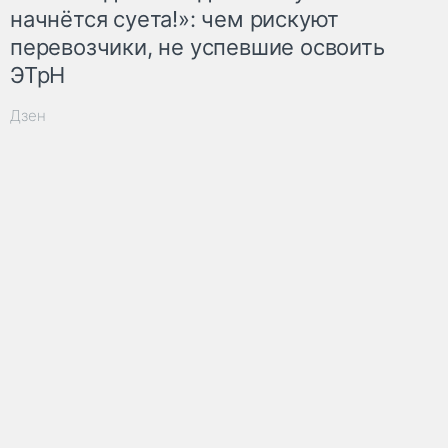
начнётся суета!»: чем рискуют
перевозчики, не успевшие освоить
ЭТрН
Дзен