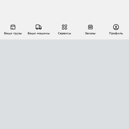
Ваши грузы
Ваши машины
Сервисы
Заказы
Профиль
АВТОМАТИЗАЦИЯ ПЕРЕВОЗОК
Площадки
Заказы
Торги
Тендеры
АТИ-Доки
GPS-мониторинг
АТИ Мессенджер
Цепочки грузов
API ATI.SU
ПОЛЕЗНОЕ
Расчет расстояний
БЕЗОПАСНОСТЬ
Академия ATI.SU
ATI.SU о безопасности
Звезды ATI.SU на вашем сайте
КОНТАКТЫ И ТАРИФЫ