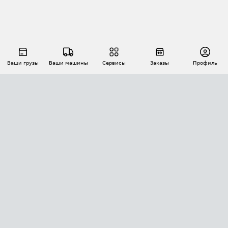
Ваши грузы
Ваши машины
Сервисы
Заказы
Профиль
АВТОМАТИЗАЦИЯ ПЕРЕВОЗОК
Площадки
Заказы
Торги
Тендеры
АТИ-Доки
GPS-мониторинг
АТИ Мессенджер
Цепочки грузов
API ATI.SU
ПОЛЕЗНОЕ
Расчет расстояний
БЕЗОПАСНОСТЬ
Академия ATI.SU
ATI.SU о безопасности
Звезды ATI.SU на вашем сайте