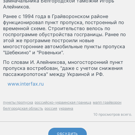
замначальника Белгородской таможни Игорь
Алейников.
Ранее с 1994 года в Грайворонском районе
функционировал пункт пропуска, построенный по
временной схеме. Строительство велось по
госпрограмме обустройства госграницы. Ранее по
этой же программе построили новые
многосторонние автомобильные пункты пропуска
"Шебекино" и "Ровеньки".
По словам И. Алейникова, многосторонний пункт
пропуска востребован, "даже с учетом снижения
пассажиропотока" между Украиной и РФ.
www.interfax.ru
пункты пропуска
российско-украинская граница
мапп грайворон
белгородская область
россия
украина
10 просмотров всего.
ОБСУДИТЬ