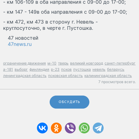
- км 106-109 в оба направления с 09-00 до 17-00;
- км 147 - 149в оба направления с 09-00 до 17-00;
- км 472, км 473 в сторону г. Невель -
круглосуточно, в черте г. Пустошка.
47 новостей
47news.ru
ограничение движения
м-10
тверь
великий новгород
санкт-петербург
а-181
выборг
финляндия
р-23
псков
пустошка
невель
беларусь
ленинградская область
псковская область
калининградская область
7 просмотров всего.
ОБСУДИТЬ