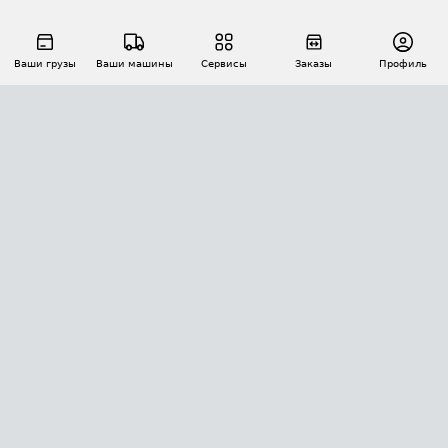
Ваши грузы
Ваши машины
Сервисы
Заказы
Профиль
АВТОМАТИЗАЦИЯ ПЕРЕВОЗОК
Площадки
Заказы
Торги
Тендеры
АТИ-Доки
GPS-мониторинг
АТИ Мессенджер
Цепочки грузов
API ATI.SU
ПОЛЕЗНОЕ
Расчет расстояний
БЕЗОПАСНОСТЬ
Академия ATI.SU
ATI.SU о безопасности
Звезды ATI.SU на вашем сайте
КОНТАКТЫ И ТАРИФЫ
Памятка по проверке контрагентов
Индекс ATI.SU FTL РФ
О системе ATI.SU
Светофор+
Средние ставки
ИНФОРМАЦИЯ