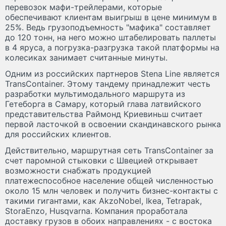
перевозок мафи-трейлерами, которые
обеспечивают клиентам выигрыш в цене минимум в
25%. Ведь грузоподъемность "мафика" составляет
до 120 тонн, на него можно штабелировать паллеты
в 4 яруса, а погрузка-разгрузка такой платформы на
колесиках занимает считанные минуты.
Одним из российских партнеров Stena Line является
TransContainer. Этому тандему принадлежит честь
разработки мультимодального маршрута из
Гетеборга в Самару, который глава латвийского
представительства Раймонд Криевиньш считает
первой ласточкой в освоении скандинавского рынка
для российских клиентов.
Действительно, маршрутная сеть TransContainer за
счет паромной стыковки с Швецией открывает
возможности снабжать продукцией
платежеспособное население общей численностью
около 15 млн человек и получить бизнес-контакты с
такими гигантами, как AkzoNobel, Ikea, Tetrapak,
StoraEnzo, Husqvarna. Компания проработала
доставку грузов в обоих направлениях - с востока