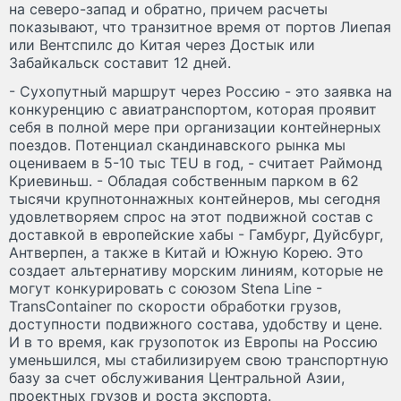
на северо-запад и обратно, причем расчеты
показывают, что транзитное время от портов Лиепая
или Вентспилс до Китая через Достык или
Забайкальск составит 12 дней.
- Сухопутный маршрут через Россию - это заявка на
конкуренцию с авиатранспортом, которая проявит
себя в полной мере при организации контейнерных
поездов. Потенциал скандинавского рынка мы
оцениваем в 5-10 тыс TEU в год, - считает Раймонд
Криевиньш. - Обладая собственным парком в 62
тысячи крупнотоннажных контейнеров, мы сегодня
удовлетворяем спрос на этот подвижной состав с
доставкой в европейские хабы - Гамбург, Дуйсбург,
Антверпен, а также в Китай и Южную Корею. Это
создает альтернативу морским линиям, которые не
могут конкурировать с союзом Stena Line -
TransContainer по скорости обработки грузов,
доступности подвижного состава, удобству и цене.
И в то время, как грузопоток из Европы на Россию
уменьшился, мы стабилизируем свою транспортную
базу за счет обслуживания Центральной Азии,
проектных грузов и роста экспорта.