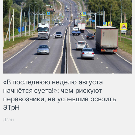
«В последнюю неделю августа
начнётся суета!»: чем рискуют
перевозчики, не успевшие освоить
ЭТрН
Дзен