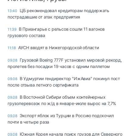
ЦБ рекомендовал кредиторам поддержать
13:40
пострадавшие от атак предприятия
В Приангарье с рельсов сошли 11 вагонов
11:39
грузового состава
АУСН вводят в Нижегородской области
11:18
Грузовой Boeing 777F установил мировой рекорд,
09.08
пролетев без посадки 19 часов с одним паллетом
В Удмуртии гендиректор "ИжАвиа" покинул пост
09.08
после отзыва летного сертификата
В Восточной Сибири объем контейнерных
09.08
грузоперевозок по ж/д в январе-июле вырос на 7,7%
Экспорт яблок из Турции в Россию подскочил
09.08
почти в четыре раза
Южная Корея начала поиск грузов для Северного
09.08