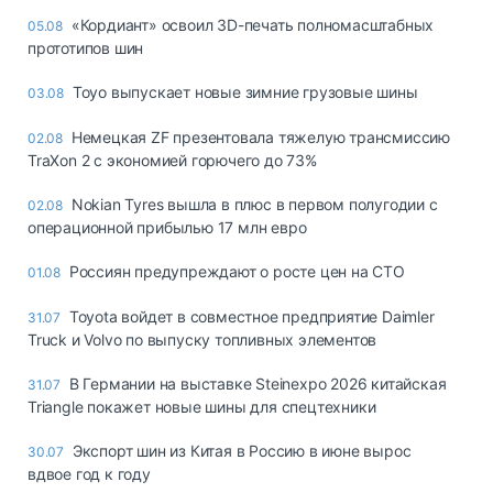
«Кордиант» освоил 3D-печать полномасштабных
05.08
прототипов шин
Toyo выпускает новые зимние грузовые шины
03.08
Немецкая ZF презентовала тяжелую трансмиссию
02.08
TraXon 2 с экономией горючего до 73%
Nokian Tyres вышла в плюс в первом полугодии с
02.08
операционной прибылью 17 млн евро
Россиян предупреждают о росте цен на СТО
01.08
Toyota войдет в совместное предприятие Daimler
31.07
Truck и Volvo по выпуску топливных элементов
В Германии на выставке Steinexpo 2026 китайская
31.07
Triangle покажет новые шины для спецтехники
Экспорт шин из Китая в Россию в июне вырос
30.07
вдвое год к году