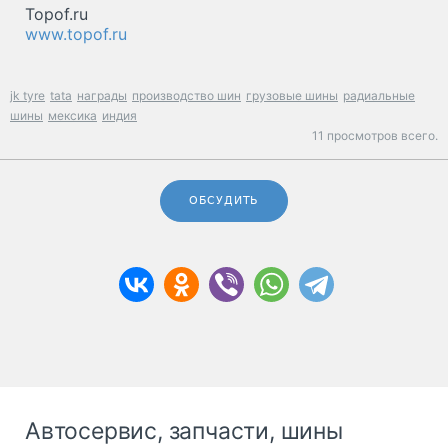
Topof.ru
www.topof.ru
jk tyre
tata
награды
производство шин
грузовые шины
радиальные
шины
мексика
индия
11 просмотров всего.
ОБСУДИТЬ
Автосервис, запчасти, шины