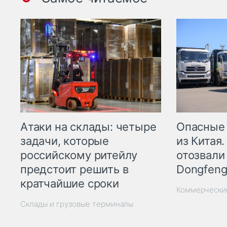
Опасные
Атаки на склады: четыре
из Китая.
задачи, которые
отозвали
российскому ритейлу
Dongfeng
предстоит решить в
кратчайшие сроки
Коммерчески
Склады и грузовые терминалы