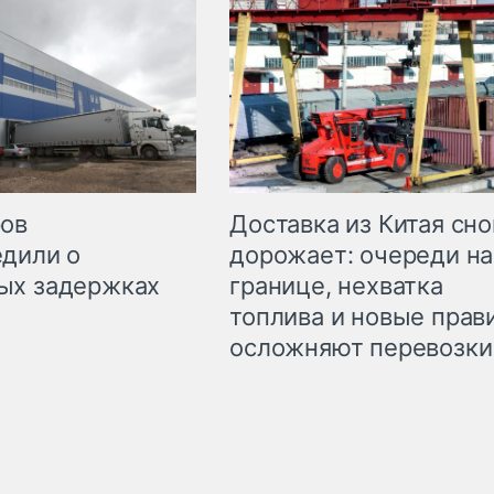
Доставка из Китая сно
ров
дорожает: очереди на
дили о
границе, нехватка
ых задержках
топлива и новые прав
осложняют перевозки