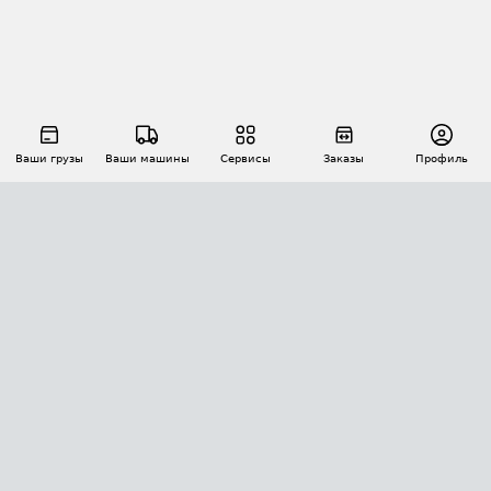
Ваши грузы
Ваши машины
Сервисы
Заказы
Профиль
АВТОМАТИЗАЦИЯ ПЕРЕВОЗОК
Площадки
Заказы
Торги
Тендеры
АТИ-Доки
GPS-мониторинг
АТИ Мессенджер
Цепочки грузов
API ATI.SU
ПОЛЕЗНОЕ
Расчет расстояний
БЕЗОПАСНОСТЬ
Академия ATI.SU