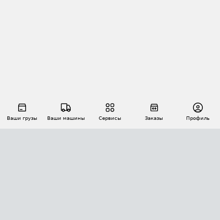
Ваши грузы
Ваши машины
Сервисы
Заказы
Профиль
АВТОМАТИЗАЦИЯ ПЕРЕВОЗОК
Площадки
Заказы
Торги
Тендеры
АТИ-Доки
GPS-мониторинг
АТИ Мессенджер
Цепочки грузов
API ATI.SU