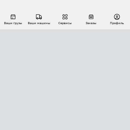
Ваши грузы
Ваши машины
Сервисы
Заказы
Профиль
АВТОМАТИЗАЦИЯ ПЕРЕВОЗОК
Площадки
Заказы
Торги
Тендеры
АТИ-Доки
GPS-мониторинг
АТИ Мессенджер
Цепочки грузов
API ATI.SU
ПОЛЕЗНОЕ
Расчет расстояний
БЕЗОПАСНОСТЬ
Академия ATI.SU
ATI.SU о безопасности
Звезды ATI.SU на вашем сайте
КОНТАКТЫ И ТАРИФЫ
Памятка по проверке контрагентов
Индекс ATI.SU FTL РФ
О системе ATI.SU