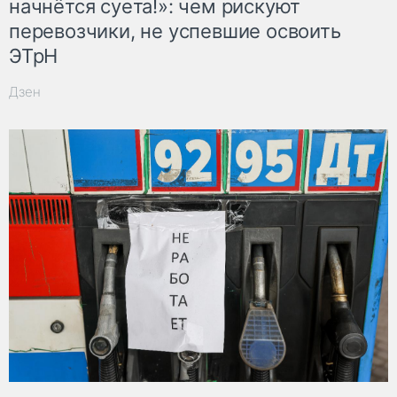
начнётся суета!»: чем рискуют
перевозчики, не успевшие освоить
ЭТрН
Дзен