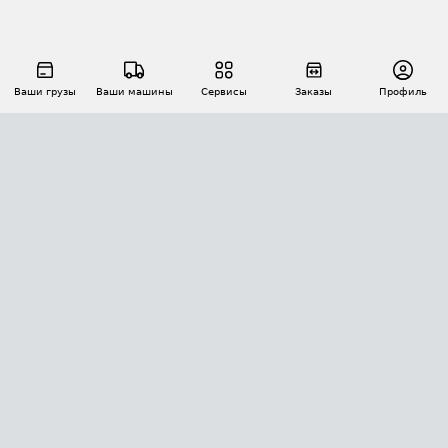
Ваши грузы
Ваши машины
Сервисы
Заказы
Профиль
АВТОМАТИЗАЦИЯ ПЕРЕВОЗОК
Площадки
Заказы
Торги
Тендеры
АТИ-Доки
GPS-мониторинг
АТИ Мессенджер
Цепочки грузов
API ATI.SU
ПОЛЕЗНОЕ
Расчет расстояний
БЕЗОПАСНОСТЬ
Академия ATI.SU
ATI.SU о безопасности
Звезды ATI.SU на вашем сайте
КОНТАКТЫ И ТАРИФЫ
Памятка по проверке контрагентов
Индекс ATI.SU FTL РФ