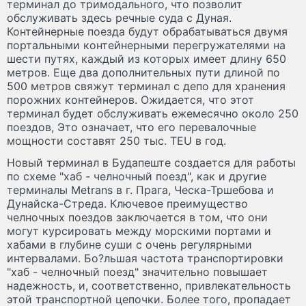
терминал до тримодального, что позволит
обслуживать здесь речные суда с Дуная.
Контейнерные поезда будут обрабатываться двумя
портальными контейнерными перегружателями на
шести путях, каждый из которых имеет длину 650
метров. Еще два дополнительных пути длиной по
500 метров свяжут терминал с депо для хранения
порожних контейнеров. Ожидается, что этот
терминал будет обслуживать ежемесячно около 250
поездов, Это означает, что его перевалочные
мощности составят 250 тыс. TEU в год.
Новый терминал в Будапеште создается для работы
по схеме "хаб - челночный поезд", как и другие
терминалы Metrans в г. Прага, Ческа-Тршебова и
Дунайска-Стреда. Ключевое преимущество
челночных поездов заключается в том, что они
могут курсировать между морскими портами и
хабами в глубине суши с очень регулярными
интервалами. Бо?льшая частота транспортировки
"хаб - челночный поезд" значительно повышает
надежность, и, соответственно, привлекательность
этой транспортной цепочки. Более того, пропадает