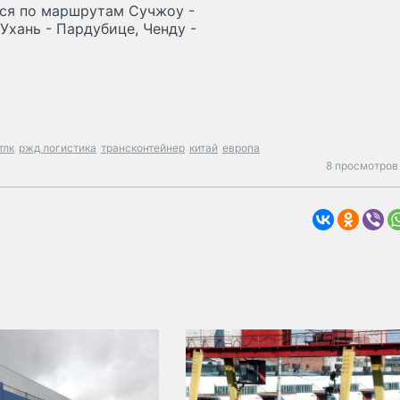
тся по маршрутам Сучжоу -
Ухань - Пардубице, Ченду -
тлк
ржд логистика
трансконтейнер
китай
европа
8 просмотров