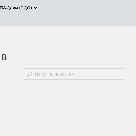
ТИ-Доки (ЭДО)
 в