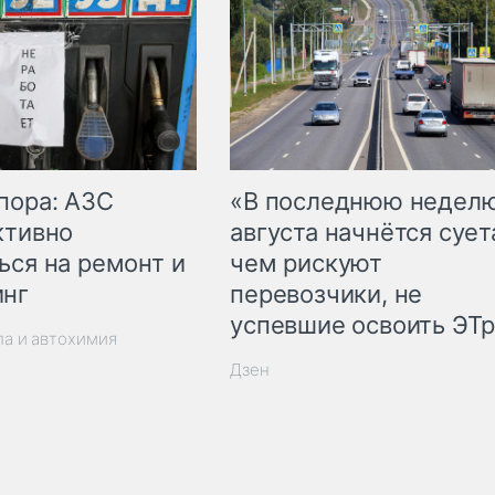
пора: АЗС
«В последнюю недел
ктивно
августа начнётся суета
ься на ремонт и
чем рискуют
инг
перевозчики, не
успевшие освоить ЭТ
ла и автохимия
Дзен