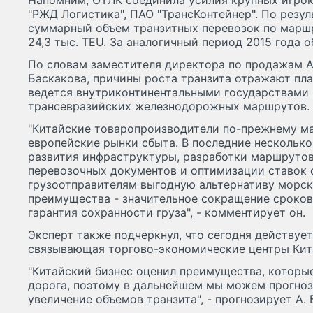
Напомним, ОТЛК соединила усилия крупных игрок
"РЖД Логистика", ПАО "ТрансКонтейнер". По резул
суммарный объем транзитных перевозок по маршр
24,3 тыс. TEU. За аналогичный период 2015 года о
По словам заместителя директора по продажам 
Баскакова, причины роста транзита отражают пл
ведется внутриконтинентальными государствами 
трансевразийских железнодорожных маршрутов.
"Китайские товаропроизводители по-прежнему м
европейские рынки сбыта. В последние несколько
развития инфраструктуры, разработки маршрутов
перевозочных документов и оптимизации ставок 
грузоотправителям выгодную альтернативу морск
преимущества - значительное сокращение сроков д
гарантия сохранности груза", - комментирует он.
Эксперт также подчеркнул, что сегодня действуе
связывающая торгово-экономические центры Кит
"Китайский бизнес оценил преимущества, которы
дорога, поэтому в дальнейшем мы можем прогно
увеличение объемов транзита", - прогнозирует А. 