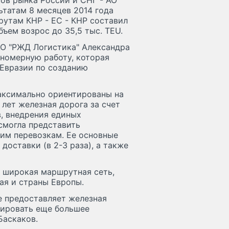
ов рынка России и СНГ - АО
ьтатам 8 месяцев 2014 года
утам КНР - ЕС - КНР составил
бъем возрос до 35,5 тыс. TEU.
АО "РЖД Логистика" Александра
аномерную работу, которая
Евразии по созданию
аксимально ориентированы на
 лет железная дорога за счет
, внедрения единых
смогла представить
им перевозкам. Ее основные
оставки (в 2-3 раза), а также
т широкая маршрутная сеть,
ая и страны Европы.
е предоставляет железная
зировать еще большее
Баскаков.