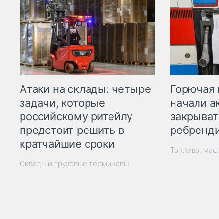
Горючая 
Атаки на склады: четыре
начали а
задачи, которые
закрыват
российскому ритейлу
ребренд
предстоит решить в
кратчайшие сроки
Топливо, мас
Склады и грузовые терминалы