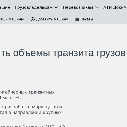
ашин
Грузовладельцам
Перевозчикам
АТИ-Доки
А
Ваши машины
Добавить машину
Заказы
ть объемы транзита грузов
онтейнерных транзитных
 млн TEU.
по разработке маршрутов и
тая в направлении крупных