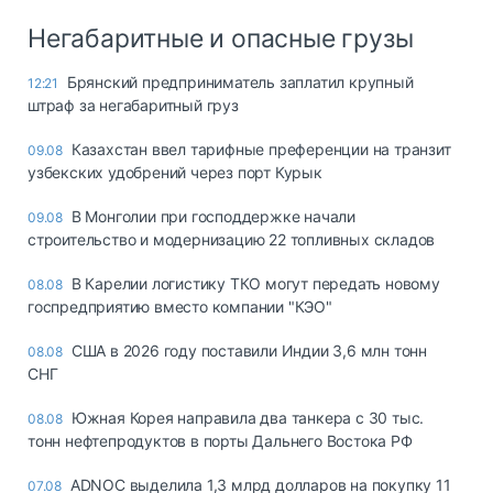
Негабаритные и опасные грузы
Брянский предприниматель заплатил крупный
12:21
штраф за негабаритный груз
Казахстан ввел тарифные преференции на транзит
09.08
узбекских удобрений через порт Курык
В Монголии при господдержке начали
09.08
строительство и модернизацию 22 топливных складов
В Карелии логистику ТКО могут передать новому
08.08
госпредприятию вместо компании "КЭО"
США в 2026 году поставили Индии 3,6 млн тонн
08.08
СНГ
Южная Корея направила два танкера с 30 тыс.
08.08
тонн нефтепродуктов в порты Дальнего Востока РФ
ADNOC выделила 1,3 млрд долларов на покупку 11
07.08