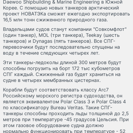
Daewoo Shipbuilding & Marine Engineering в Южной
Корее. С помощью новых танкеров арктический
проект НОВАТЭКа сможет ежегодно экспортировать
16,5 млн тонн сжиженного природного газа.
Владельцами судов станут компании "Совкомфлот"
(один танкер), MOL (три танкера), Teekay (шесть
танкеров) и Dynagas (пять танкеров). Все СПГ-
перевозчики будут последовательно спущены на
воду в течение следующих четырех лет.
Эти танкеры-ледоколы длиной 300 метров будут
способны погрузить на борт 172 тыс кубометров
СПГ каждый. Сжиженный газ будет храниться на
судне в четырех мембранных цистернах.
Корабли будут соответствовать классу Arc7
Российскому морского регистра судоходства, он
является эквивалентом Polar Class 3 и Polar Class 4
по классификатору Bureau Veritas. Такие СПГ-
танкеры способны проходить льды толщиной до 2,5
метров при температуре -45 градусов Цельсия. При
этом газовое оборудование судна должно
нормально функционировать при температуре - 52