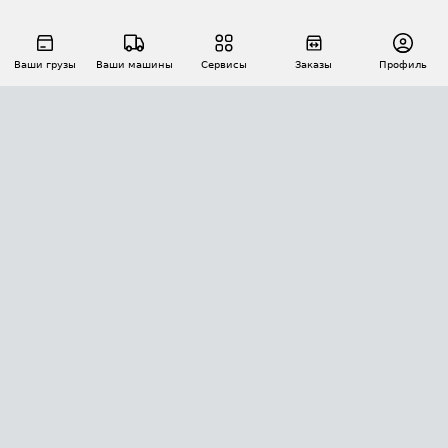
Ваши грузы
Ваши машины
Сервисы
Заказы
Профиль
АВТОМАТИЗАЦИЯ ПЕРЕВОЗОК
Площадки
Заказы
Торги
Тендеры
АТИ-Доки
GPS-мониторинг
АТИ Мессенджер
Цепочки грузов
API ATI.SU
ПОЛЕЗНОЕ
Расчет расстояний
БЕЗОПАСНОСТЬ
Академия ATI.SU
ATI.SU о безопасности
Звезды ATI.SU на вашем сайте
КОНТАКТЫ И ТАРИФЫ
Памятка по проверке контрагентов
Индекс ATI.SU FTL РФ
О системе ATI.SU
Светофор+
Средние ставки
ИНФОРМАЦИЯ