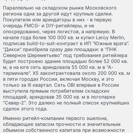
Параллельно на складском рынке Московского
региона одна за другой идут крупные сделки.
Покупатели или арендаторы в них - в первую
очередь FMCG- и DIY-ритейлеры, и не
опосредованно, через логистов, а напрямую. В
начале года более 100 000 кв. м купил Leroy Merlin,
подписав build-to-suit-контракт в ИП "Южные врата".
"Дикси" приобрела сразу две площадки: в "ПНК
Северное Шереметьево" под требования ритейлера
будет построено здание площадью более 52 000 кв.
м, а на юге сеть арендовала 55 000 кв. м в "А-
терминале". Х5 законтрактовала около 200 000 кв. м
в пяти городах России, включая Москву, и это
только за III квартал. Сеть OBI впервые в России
выступила прямым потребителем складских
площадей, арендовав 35 000 кв. м в логопарке
"Север-2". Это далеко не полный список крупнейших
сделок этого года.
Именно ритейл-компании первого эшелона,
обладающие запасом прочности и значительным
объемом собственного капитала при возможности