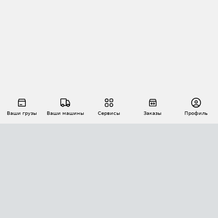
Ваши грузы
Ваши машины
Сервисы
Заказы
Профиль
АВТОМАТИЗАЦИЯ ПЕРЕВОЗОК
Площадки
Заказы
Торги
Тендеры
АТИ-Доки
GPS-мониторинг
АТИ Мессенджер
Цепочки грузов
API ATI.SU