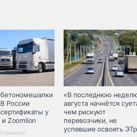
 бетономешалки
«В последнюю недел
 В России
августа начнётся суета
 сертификаты у
чем рискуют
 и Zoomlion
перевозчики, не
успевшие освоить ЭТ
й транспорт