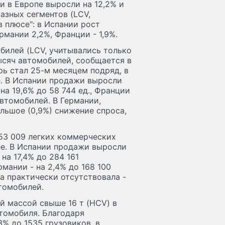
 в Европе выросли на 12,2% и
азных сегментов (LCV,
в плюсе": в Испании рост
рмании 2,2%, Франции - 1,9%.
билей (LCV, учитывались только
тысяч автомобилей, сообщается в
ь стал 25-м месяцем подряд, в
. В Испании продажи выросли
на 19,6% до 58 744 ед., Франции
 автомобилей. В Германии,
льшое (0,9%) снижение спроса,
253 009 легких коммерческих
нее. В Испании продажи выросли
на 17,4% до 284 161
рмании - на 2,4% до 168 100
а практически отсутствовала -
томобилей.
 массой свыше 16 т (HCV) в
втомобиля. Благодаря
% до 1535 грузовиков, в