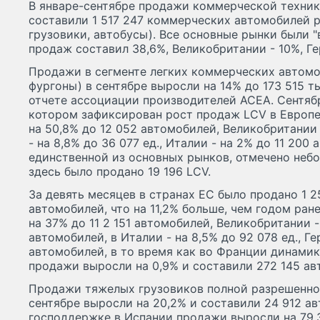
В январе-сентябре продажи коммерческой техники
составили 1 517 247 коммерческих автомобилей р
грузовики, автобусы). Все основные рынки были "
продаж составил 38,6%, Великобритании - 10%, Ге
Продажи в сегменте легких коммерческих автомо
фургоны) в сентябре выросли на 14% до 173 515 
отчете ассоциации производителей ACEA. Сентябр
котором зафиксирован рост продаж LCV в Европе
на 50,8% до 12 052 автомобилей, Великобритании 
- на 8,8% до 36 077 ед., Италии - на 2% до 11 200
единственной из основных рынков, отмечено небо
здесь было продано 19 196 LCV.
За девять месяцев в странах ЕС было продано 1 
автомобилей, что на 11,2% больше, чем годом ра
на 37% до 11 2 151 автомобилей, Великобритании - 
автомобилей, в Италии - на 8,5% до 92 078 ед., Ге
автомобилей, в то время как во Франции динамик
продажи выросли на 0,9% и составили 272 145 ав
Продажи тяжелых грузовиков полной разрешенной
сентябре выросли на 20,2% и составили 24 912 а
господдержке в Испании продажи выросли на 79,3