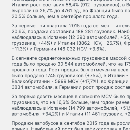
Италии рост составил 56,4% (912 грузовиков), в
выросли на 26,7% до 4761 ед., во Франции было п
20,5% больше, чем в сентябре прошлого года.
За первые три квартала 2015 года сегмент тяжел
20,6%, продажи составили 188 281 грузовик. Наи
наблюдалась в Испании (12 390 автомобилей, +55
грузовика, +44%) и Италии (8862 HCV, +26.7%), Ф
+11,3%) и Германии (46 032 HCV, +3.6%).
В сегменте среднетоннажных грузовиков массой с
года было продано 30 544 автомобилей, что на 17
прошлого года. Рост продаж был отмечен на всех
было продано 1745 грузовиков (+75%), в Италии - 
Великобритании - 5999 MCV (+17,7%), во Франции
3834 автомобиля, в Германии рост продаж состав
За первые девять месяцев в сегменте MCV было 
грузовиков, что на 16,6% больше, чем годом ране
наблюдалась в Испании (14 799 автомобилей, +51,
автомобиля, +34,2%) и Италии (11 461 грузовик, +2
Продажи автобусов в сентябре 2015 года выросли
единиц. Наибольший рост был зафиксирован в Вел