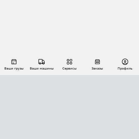
Ваши грузы
Ваши машины
Сервисы
Заказы
Профиль
АВТОМАТИЗАЦИЯ ПЕРЕВОЗОК
Площадки
Заказы
Торги
Тендеры
АТИ-Доки
GPS-мониторинг
АТИ Мессенджер
Цепочки грузов
API ATI.SU