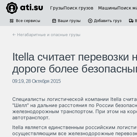
Грузы
Поиск грузов
Машины
Поиск м
Все сервисы
Ваши грузы
Добавить груз
← Негабаритные и опасные грузы
Itella считает перевозк
дороге более безопасн
09:19, 28 Октября 2015
Специалисты логистической компании Itella счит
"Шелл" на дальние расстояния по России безопас
железнодорожным транспортом. При этом на корот
автотранспорт.
Itella является единственным российским логист
осуществляющим все железнодорожные перевозки