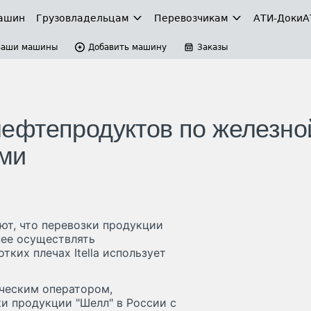
ашин
Грузовладельцам
Перевозчикам
АТИ-Доки
А
Ваши машины
Добавить машину
Заказы
и нефтепродуктов по железно
ыми
ают, что перевозки продукции
нее осуществлять
ких плечах Itella использует
ическим оператором,
 продукции "Шелл" в России с