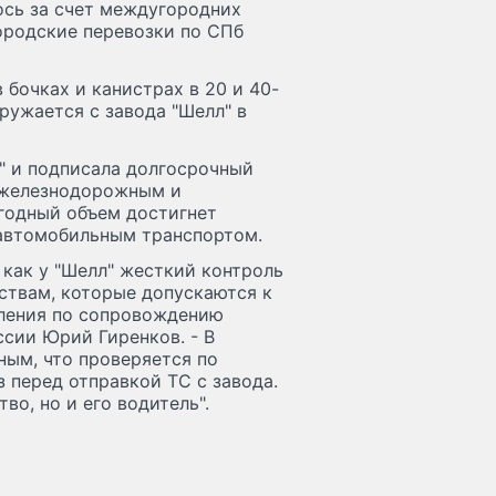
ось за счет междугородних
ородские перевозки по СПб
в бочках и канистрах в 20 и 40-
ружается с завода "Шелл" в
л" и подписала долгосрочный
о железнодорожным и
годный объем достигнет
автомобильным транспортом.
к как у "Шелл" жесткий контроль
ствам, которые допускаются к
вления по сопровождению
ссии Юрий Гиренков. - В
ным, что проверяется по
 перед отправкой ТС с завода.
во, но и его водитель".