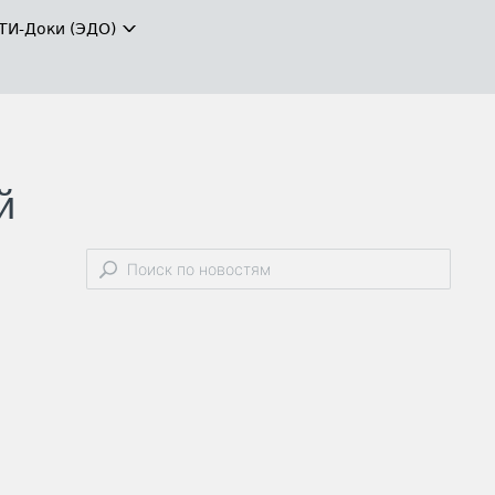
ТИ-Доки (ЭДО)
й