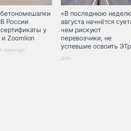
 бетономешалки
«В последнюю недел
 В России
августа начнётся суета
 сертификаты у
чем рискуют
 и Zoomlion
перевозчики, не
успевшие освоить ЭТ
й транспорт
Дзен