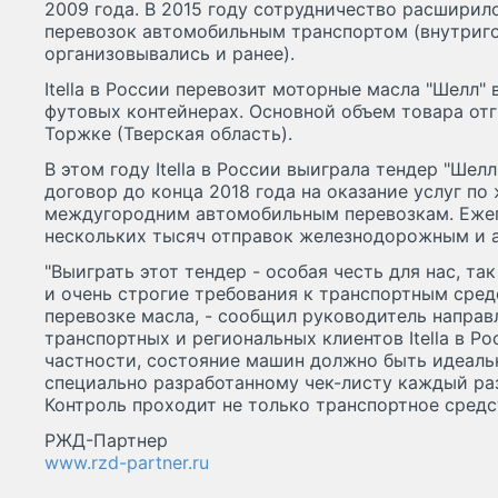
2009 года. В 2015 году сотрудничество расширил
перевозок автомобильным транспортом (внутриг
организовывались и ранее).
Itella в России перевозит моторные масла "Шелл" 
футовых контейнерах. Основной объем товара отг
Торжке (Тверская область).
В этом году Itella в России выиграла тендер "Шел
договор до конца 2018 года на оказание услуг п
междугородним автомобильным перевозкам. Еже
нескольких тысяч отправок железнодорожным и 
"Выиграть этот тендер - особая честь для нас, та
и очень строгие требования к транспортным сред
перевозке масла, - сообщил руководитель напра
транспортных и региональных клиентов Itella в Ро
частности, состояние машин должно быть идеаль
специально разработанному чек-листу каждый раз
Контроль проходит не только транспортное средст
РЖД-Партнер
www.rzd-partner.ru