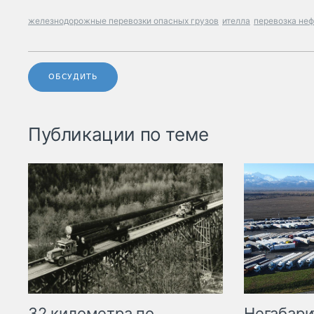
железнодорожные перевозки опасных грузов
ителла
перевозка неф
ОБСУДИТЬ
Публикации по теме
32 километра по
Негабари