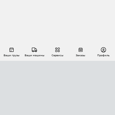
Ваши грузы
Ваши машины
Сервисы
Заказы
Профиль
АВТОМАТИЗАЦИЯ ПЕРЕВОЗОК
Площадки
Заказы
Торги
Тендеры
АТИ-Доки
GPS-мониторинг
АТИ Мессенджер
Цепочки грузов
API ATI.SU