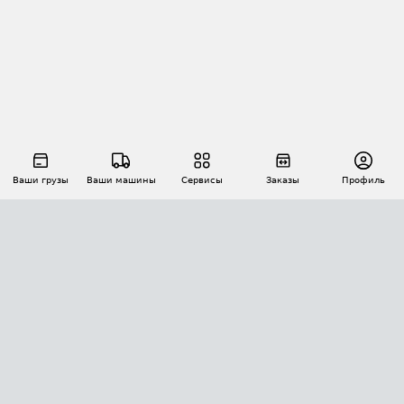
Ваши грузы
Ваши машины
Сервисы
Заказы
Профиль
АВТОМАТИЗАЦИЯ ПЕРЕВОЗОК
Площадки
Заказы
Торги
Тендеры
АТИ-Доки
GPS-мониторинг
АТИ Мессенджер
Цепочки грузов
API ATI.SU
ПОЛЕЗНОЕ