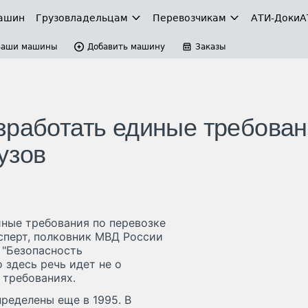
ашин
Грузовладельцам
Перевозчикам
АТИ-Доки
А
Ваши машины
Добавить машину
Заказы
зработать единые требова
узов
ные требования по перевозке
сперт, полковник МВД России
 "Безопасность
 здесь речь идет не о
 требованиях.
ределены еще в 1995. В