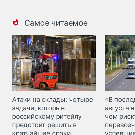
Самое читаемое
Атаки на склады: четыре
«В посл
задачи, которые
августа н
российскому ритейлу
чем рис
предстоит решить в
перевозч
кратчайшие сроки
успевшие