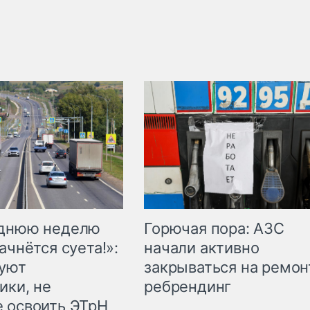
Горючая пора: АЗС
еднюю неделю
начали активно
ачнётся суета!»:
закрываться на ремон
куют
ребрендинг
ики, не
 освоить ЭТрН