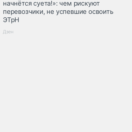
начнётся суета!»: чем рискуют
перевозчики, не успевшие освоить
ЭТрН
Дзен