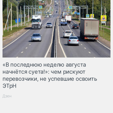
«В последнюю неделю августа
начнётся суета!»: чем рискуют
перевозчики, не успевшие освоить
ЭТрН
Дзен