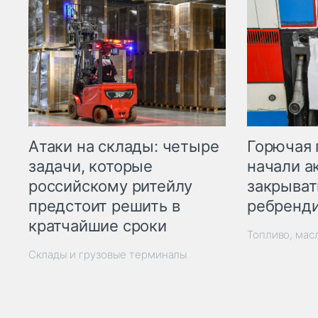
Горючая 
Атаки на склады: четыре
начали а
задачи, которые
закрыват
российскому ритейлу
ребренд
предстоит решить в
кратчайшие сроки
Топливо, мас
Склады и грузовые терминалы