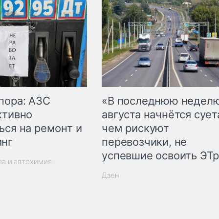
пора: АЗС
«В последнюю недел
ктивно
августа начнётся суета
ься на ремонт и
чем рискуют
инг
перевозчики, не
успевшие освоить ЭТ
ла и автохимия
Дзен