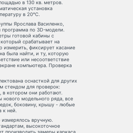
лощадью в 130 кв. метров.
матическая установка
пературу в 20°C.
уппы Ярослава Василенко,
я программа по 3D-модели.
етры готовой кабины с
, который срабатывает на
о измерить, фиксирует касание
а была найти, и ту, которую
ветствие или несоответствие
 экране компьютера. Проверка
ектована оснасткой для других
м стендом для проверок:
 в котором они работают.
 нового модельного ряда, все
едок, боковину, крышу - любые
 к ней.
ё измерялось вручную.
тандартам, высокоточное
ет производить замеры каркаса