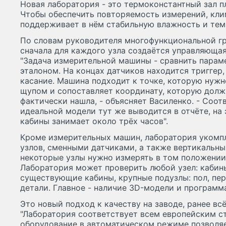
Новая лаборатория - это термоконстантный зал п
Чтобы обеспечить повторяемость измерений, кли
поддерживает в нём стабильную влажность и тем
По словам руководителя многофункциональной гр
сначала для каждого узла создаётся управляюща
"Задача измерительной машины - сравнить парам
эталоном. На концах датчиков находится триггер
касание. Машина подходит к точке, которую нужн
щупом и сопоставляет координату, которую должн
фактически нашла, - объясняет Василенко. - Соот
идеальной модели тут же выводится в отчёте, на
кабины занимает около трёх часов".
Кроме измерительных машин, лаборатория укомпл
узлов, сменными датчиками, а также вертикальны
некоторые узлы нужно измерять в том положении,
Лаборатория может проверить любой узел: кабины
существующие кабины, крупные подузлы: пол, пер
детали. Главное - наличие 3D-модели и программа
Это новый подход к качеству на заводе, ранее вс
"Лаборатория соответствует всем европейским с
оборудование в автоматическом режиме позволя