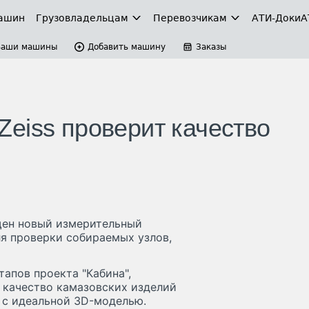
ашин
Грузовладельцам
Перевозчикам
АТИ-Доки
А
Ваши машины
Добавить машину
Заказы
eiss проверит качество
щен новый измерительный
ля проверки собираемых узлов,
тапов проекта "Кабина",
З качество камазовских изделий
 с идеальной 3D-моделью.