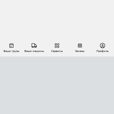
Ваши грузы
Ваши машины
Сервисы
Заказы
Профиль
АВТОМАТИЗАЦИЯ ПЕРЕВОЗОК
Площадки
Заказы
Торги
Тендеры
АТИ-Доки
GPS-мониторинг
АТИ Мессенджер
Цепочки грузов
API ATI.SU
ПОЛЕЗНОЕ