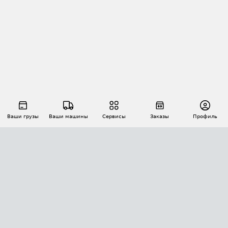
Ваши грузы
Ваши машины
Сервисы
Заказы
Профиль
АВТОМАТИЗАЦИЯ ПЕРЕВОЗОК
Площадки
Заказы
Торги
Тендеры
АТИ-Доки
GPS-мониторинг
АТИ Мессенджер
Цепочки грузов
API ATI.SU