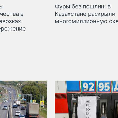
мы
Фуры без пошлин: в
чества в
Казахстане раскрыли
евозках.
многомиллионную сх
ережение