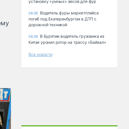
ycтaнoвкy «yмныx» вecoв для фyp
Водитель фуры маркетплейса
06.08
погиб под Екатеринбургом в ДТП с
ему
дорожной техникой
В Бурятии водитель грузовика из
06.08
Китая уронил ротор на трассу «Байкал»
Все новости