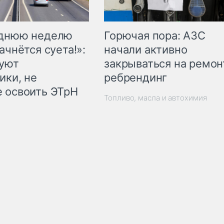
Горючая пора: АЗС
еднюю неделю
начали активно
ачнётся суета!»:
закрываться на ремон
куют
ребрендинг
ики, не
 освоить ЭТрН
Топливо, масла и автохимия