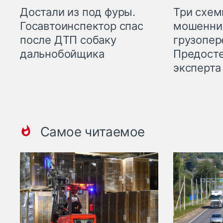
Три схе
Достали из под фуры.
мошенни
Госавтоинспектор спас
грузопер
после ДТП собаку
Предост
дальнобойщика
эксперта
Самое читаемое