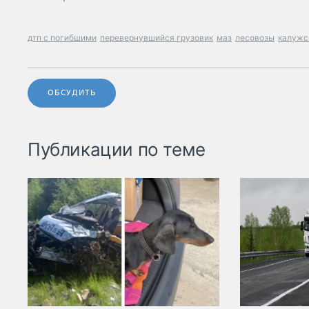
дтп с погибшими
перевернувшийся грузовик
маз
лесовозы
калужс
ОБСУДИТЬ
Публикации по теме