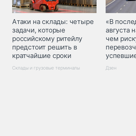
Атаки на склады: четыре
«В посл
задачи, которые
августа н
российскому ритейлу
чем рис
предстоит решить в
перевозч
кратчайшие сроки
успевшие
Склады и грузовые терминалы
Дзен