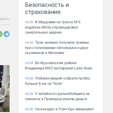
Безопасность и
страхование
всего.
В Мордовии на трассе М-5
06.08
водитель МАЗа спровоцировал
смертельную аварию
Трое человек получили травмы
06.08
при столкновении легковушки и двух
грузовиков в Могилеве
Во Фрунзенском районе
06.08
Владимира МАЗ протаранил Lada Vesta
Лобовая авария собрала пробку
06.08
больше 8 км на "Коле"
У китайского дальнобойщика на
06.08
таможне в Приморье изъяли деньги
Ha въeздax в Улaн-Удэ зaвepшaют
06.08