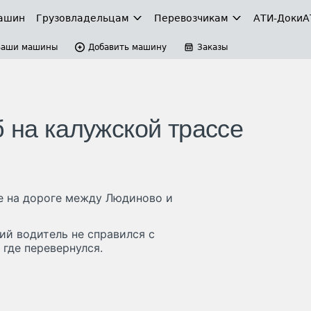
ашин
Грузовладельцам
Перевозчикам
АТИ-Доки
А
Ваши машины
Добавить машину
Заказы
 на калужской трассе
не на дороге между Людиново и
й водитель не справился с
 где перевернулся.