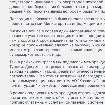
регуляторов, национальных операторов почтовой 
делового сообщества из большинства стран мира
решений по перспективным вопросам развития по
Делегация из Казахстана была представлена топ-
представителями Министерства информации и к
"Казпочта вошла в состав административного сов
активное участие наших специалистов в продвиж
нам в короткий срок изменить не только имидж к
которые положительно влияют на выручку. Уже с
многих стран заинтересованы нашими инновацион
супермаркет посылок и др.
Так, в рамках конгресса мы подписали меморанд
Турции. Документ открывает казахстанским пред
выхода на рынок Турции, реализуя отечественны
потребителям. Это станет возможным благодаря 
инфокоммуникационных систем АО "Казпочта" - po
почты Турции", - отметил председатель правления
В рамках подписания меморандума стороны догов
развитию е-коммерции, обмену опытом и информа
почтово-платежным услугам, филателии, системе 