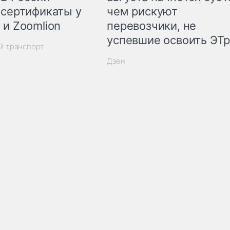
 сертификаты у
чем рискуют
 и Zoomlion
перевозчики, не
успевшие освоить ЭТ
й транспорт
Дзен