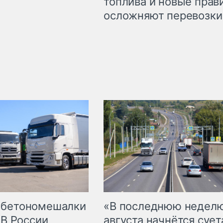
топлива и новые прав
осложняют перевозки
 бетономешалки
«В последнюю недел
 В России
августа начнётся суета