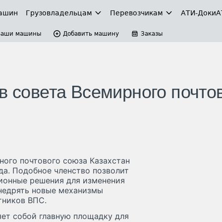
ашин
Грузовладельцам
Перевозчикам
АТИ-Доки
А
Ваши машины
Добавить машину
Заказы
в совета Всемирного почто
ного почтового союза Казахстан
да. Подобное членство позволит
ионные решения для изменения
внедрять новые механизмы
тников ВПС.
яет собой главную площадку для