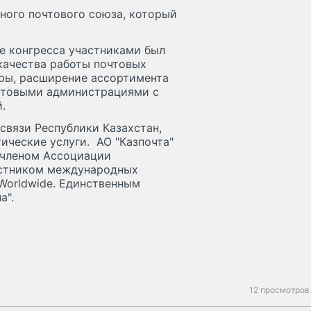
ного почтового союза, который
де конгресса участниками был
качества работы почтовых
ры, расширение ассортимента
очтовыми администрациями с
.
связи Республики Казахстан,
ические услуги. АО "Казпочта"
 членом Ассоциации
астником международных
 Worldwide. Единственным
а".
12 просмотров