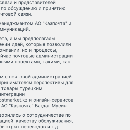
связи и представителей
 по обсуждению и принятию
чтовой связи.
менеджментом АО "Казпочта" и
оммуникаций.
ета, и мы предполагаем
ении идей, которые позволили
омпании, но и процессы,
ейчас почтовые администрации
ными проектами, такими, как
ум с почтовой администрацией
принимателям перспективы для
е товары турецким
интеграции
stmarket.kz и онлайн-сервисов
 АО "Казпочта" Багдат Мусин.
орились о сотрудничестве по
цией, качеству обслуживания,
быстрых переводов и т.д.