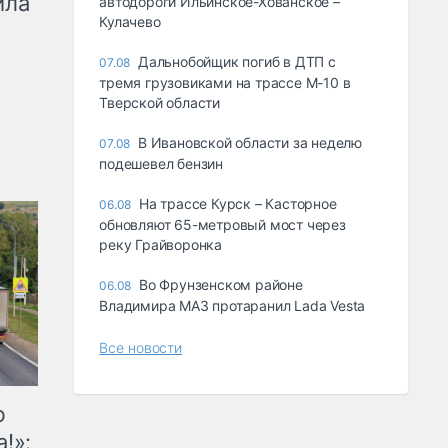
ила
автодороги Ильинское-Хованское –
Кулачево
Дальнобойщик погиб в ДТП с
07.08
тремя грузовиками на трассе М-10 в
Тверской области
В Ивановской области за неделю
07.08
подешевел бензин
На трассе Курск – Касторное
06.08
обновляют 65-метровый мост через
реку Грайворонка
Во Фрунзенском районе
06.08
Владимира МАЗ протаранил Lada Vesta
Все новости
ю
!»: