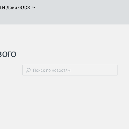
ТИ-Доки (ЭДО)
вого