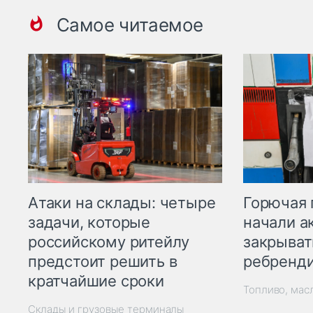
Самое читаемое
Горючая 
Атаки на склады: четыре
начали а
задачи, которые
закрыват
российскому ритейлу
ребренд
предстоит решить в
кратчайшие сроки
Топливо, мас
Склады и грузовые терминалы