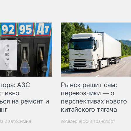
пора: АЗС
Рынок решит сам:
ктивно
перевозчики — о
ься на ремонт и
перспективах нового
инг
китайского тягача
ла и автохимия
Коммерческий транспорт