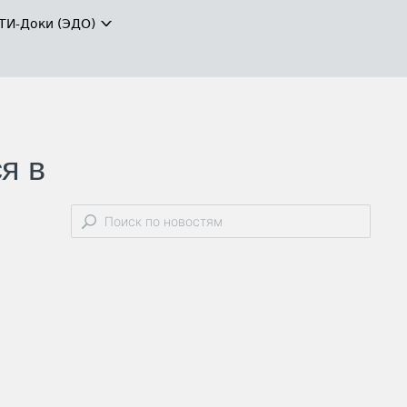
ТИ-Доки (ЭДО)
я в