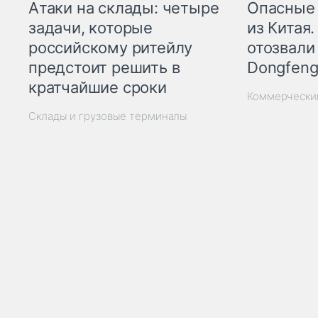
Опасные
Атаки на склады: четыре
из Китая.
задачи, которые
отозвали
российскому ритейлу
Dongfeng
предстоит решить в
кратчайшие сроки
Коммерчески
Склады и грузовые терминалы