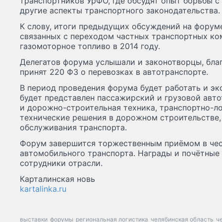
транспортников УрФО, где обсудят опыт борьбы с
другие аспекты транспортного законодательства.
К слову, итоги предыдущих обсуждений на форуме
связанных с переходом частных транспортных ко
газомоторное топливо в 2014 году.
Делегатов форума услышали и законотворцы, благ
принят 220 ФЗ о перевозках в автотранспорте.
В период проведения форума будет работать и эк
будет представлен пассажирский и грузовой авто
и дорожно-строительная техника, транспортно-ло
технические решения в дорожном строительстве,
обслуживания транспорта.
Форум завершится торжественным приёмом в чес
автомобильного транспорта. Награды и почётные
сотрудники отрасли.
Карталинская новь
kartalinka.ru
выставки
форумы
региональная логистика
челябинская область
ч