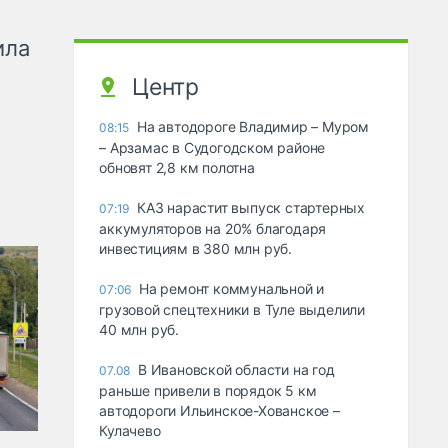
ила
Центр
На автодороге Владимир – Муром
08:15
– Арзамас в Судогодском районе
обновят 2,8 км полотна
КАЗ нарастит выпуск стартерных
07:19
аккумуляторов на 20% благодаря
инвестициям в 380 млн руб.
На ремонт коммунальной и
07:06
грузовой спецтехники в Туле выделили
40 млн руб.
В Ивановской области на год
07.08
раньше привели в порядок 5 км
автодороги Ильинское-Хованское –
Кулачево