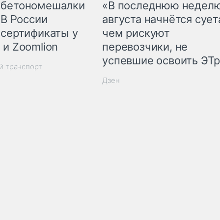
 бетономешалки
«В последнюю недел
 В России
августа начнётся суета
 сертификаты у
чем рискуют
 и Zoomlion
перевозчики, не
успевшие освоить ЭТ
й транспорт
Дзен