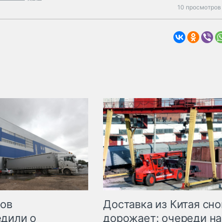
10 просмотров 
Доставка из Китая сно
ров
дорожает: очереди на
дили о