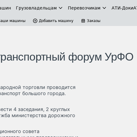
ашин
Грузовладельцам
Перевозчикам
АТИ-Доки
А
Ваши машины
Добавить машину
Заказы
 транспортный форум УрФО
народной торговли проводится
анспорт большого города.
ести 4 заседания, 2 круглых
лужба министерства дорожного
ционного совета