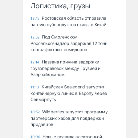
Логистика, грузы
Ростовская область отправила
13:15
партию субпродуктов птицы в Китай
Под Смоленском
12:52
Россельхознадзор задержал 12 тонн
контрафактных помидоров
Названа причина задержки
12:14
грузоперевозок между Грузией и
Азербайджаном
Китайская Sealegend запустит
11:13
контейнерную линию в Европу через
Севморпуть
Wildberries запустит программу
10:52
партнёрских хабов для поддержки
продавцов
Новые правила электронной
10:36