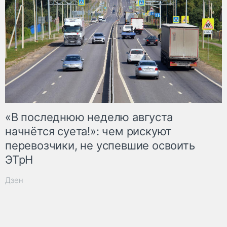
«В последнюю неделю августа
начнётся суета!»: чем рискуют
перевозчики, не успевшие освоить
ЭТрН
Дзен