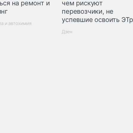
ься на ремонт и
чем рискуют
инг
перевозчики, не
успевшие освоить ЭТ
ла и автохимия
Дзен