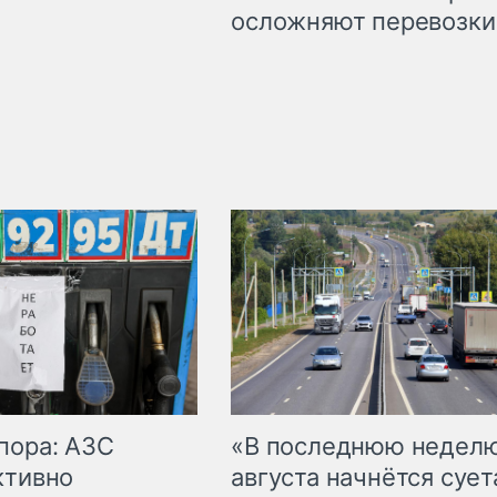
осложняют перевозки
пора: АЗС
«В последнюю недел
ктивно
августа начнётся суета