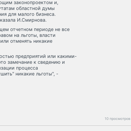
ующим законопроектом и,
утатам областной думы
ия для малого бизнеса.
сказала И.Смирнова.
ущем отчетном периоде не все
авом на льготы, власти
или отменять никакие
остью предприятий или какими-
это замечание к сведению и
изации процесса
шить" никакие льготы", -
10 просмотров 