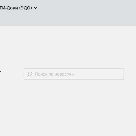
ТИ-Доки (ЭДО)
а