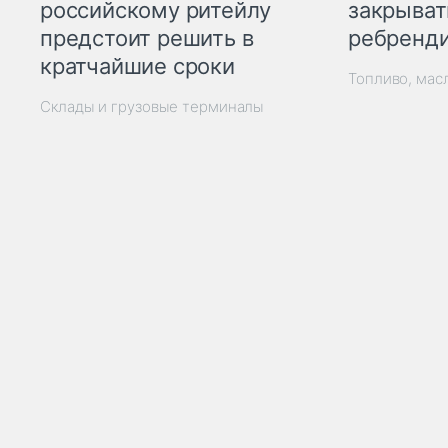
закрыват
российскому ритейлу
ребренд
предстоит решить в
кратчайшие сроки
Топливо, мас
Склады и грузовые терминалы