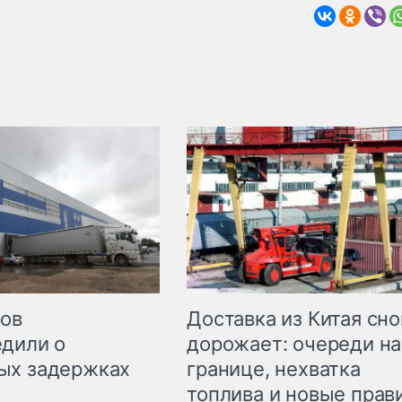
Доставка из Китая сно
ров
дорожает: очереди на
дили о
границе, нехватка
ых задержках
топлива и новые прав