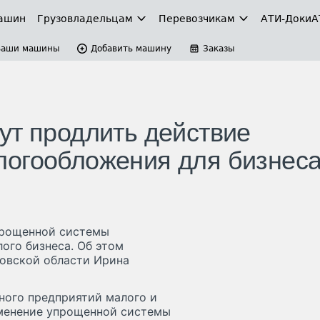
ашин
Грузовладельцам
Перевозчикам
АТИ-Доки
А
Ваши машины
Добавить машину
Заказы
ут продлить действие
логообложения для бизнес
прощенной системы
ого бизнеса. Об этом
овской области Ирина
ного предприятий малого и
именение упрощенной системы