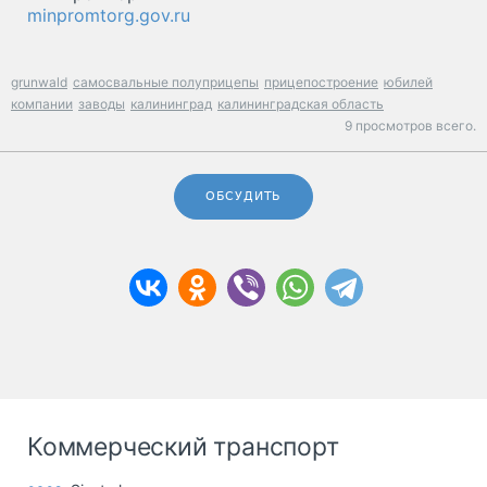
minpromtorg.gov.ru
grunwald
самосвальные полуприцепы
прицепостроение
юбилей
компании
заводы
калининград
калининградская область
9 просмотров всего.
ОБСУДИТЬ
Коммерческий транспорт