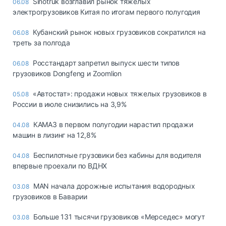
Sinotruk возглавил рынок тяжелых
06.08
электрогрузовиков Китая по итогам первого полугодия
Кубанский рынок новых грузовиков сократился на
06.08
треть за полгода
Росстандарт запретил выпуск шести типов
06.08
грузовиков Dongfeng и Zoomlion
«Автостат»: продажи новых тяжелых грузовиков в
05.08
России в июле снизились на 3,9%
КАМАЗ в первом полугодии нарастил продажи
04.08
машин в лизинг на 12,8%
Беспилотные грузовики без кабины для водителя
04.08
впервые проехали по ВДНХ
MAN начала дорожные испытания водородных
03.08
грузовиков в Баварии
Больше 131 тысячи грузовиков «Мерседес» могут
03.08