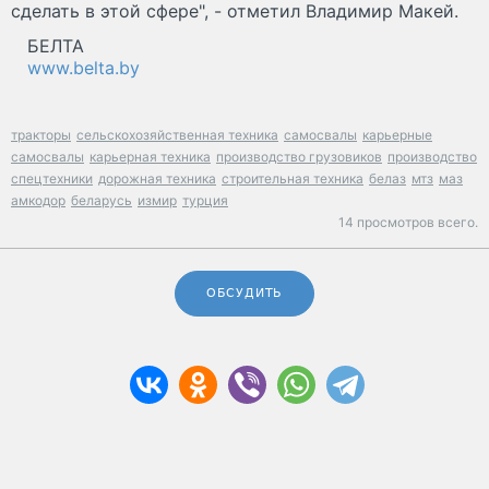
сделать в этой сфере", - отметил Владимир Макей.
БЕЛТА
www.belta.by
тракторы
сельскохозяйственная техника
самосвалы
карьерные
самосвалы
карьерная техника
производство грузовиков
производство
спецтехники
дорожная техника
строительная техника
белаз
мтз
маз
амкодор
беларусь
измир
турция
14 просмотров всего.
ОБСУДИТЬ