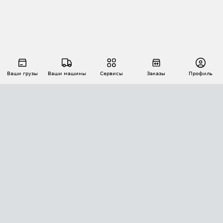
Ваши грузы
Ваши машины
Сервисы
Заказы
Профиль
АВТОМАТИЗАЦИЯ ПЕРЕВОЗОК
Площадки
Заказы
Торги
Тендеры
АТИ-Доки
GPS-мониторинг
АТИ Мессенджер
Цепочки грузов
API ATI.SU
ПОЛЕЗНОЕ
Расчет расстояний
БЕЗОПАСНОСТЬ
Академия ATI.SU