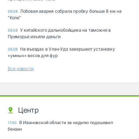
Лобовая авария собрала пробку больше 8 км на
06.08
"Коле"
У китайского дальнобойщика на таможне в
06.08
Приморье изъяли деньги
Ha въeздax в Улaн-Удэ зaвepшaют ycтaнoвкy
06.08
«yмныx» вecoв для фyp
Все новости
Центр
В Ивановской области за неделю подешевел
11:50
бензин