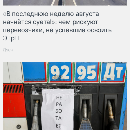
«В последнюю неделю августа
начнётся суета!»: чем рискуют
перевозчики, не успевшие освоить
ЭТрН
Дзен