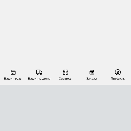
Ваши грузы
Ваши машины
Сервисы
Заказы
Профиль
АВТОМАТИЗАЦИЯ ПЕРЕВОЗОК
Площадки
Заказы
Торги
Тендеры
АТИ-Доки
GPS-мониторинг
АТИ Мессенджер
Цепочки грузов