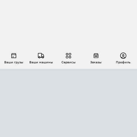
Ваши грузы
Ваши машины
Сервисы
Заказы
Профиль
АВТОМАТИЗАЦИЯ ПЕРЕВОЗОК
Площадки
Заказы
Торги
Тендеры
АТИ-Доки
GPS-мониторинг
АТИ Мессенджер
Цепочки грузов
API ATI.SU
ПОЛЕЗНОЕ