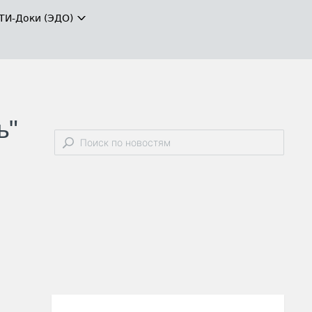
ТИ-Доки (ЭДО)
ь"