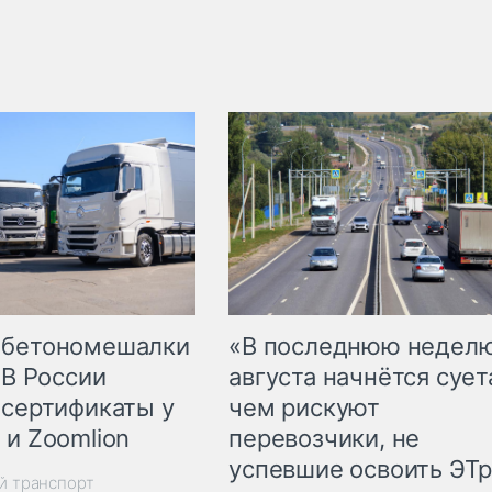
 бетономешалки
«В последнюю недел
 В России
августа начнётся суета
 сертификаты у
чем рискуют
 и Zoomlion
перевозчики, не
успевшие освоить ЭТ
й транспорт