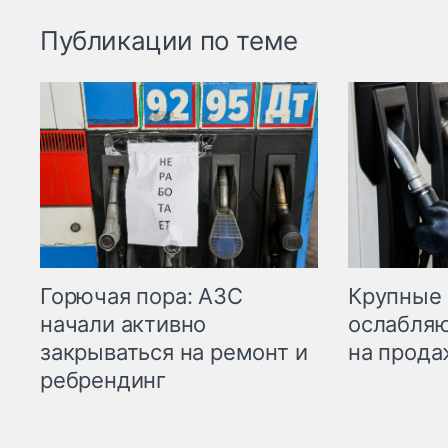
Публикации по теме
Горючая пора: АЗС
Крупные 
начали активно
ослабляю
закрываться на ремонт и
на прода
ребрендинг