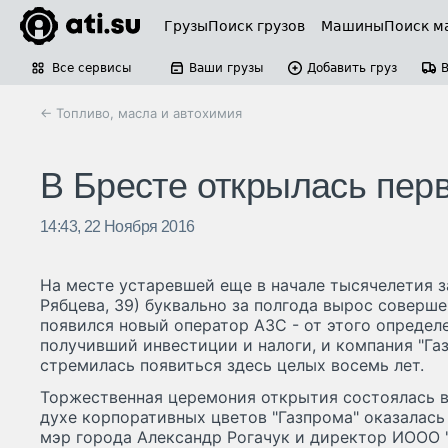
Грузы
Поиск грузов
Машины
Поиск м
Все сервисы
Ваши грузы
Добавить груз
← Топливо, масла и автохимия
В Бресте открылась пер
14:43, 22 Ноября 2016
На месте устаревшей еще в начале тысячелетия за
Рябцева, 39) буквально за полгода вырос соверше
появился новый оператор АЗС - от этого определе
получивший инвестиции и налоги, и компания "Га
стремилась появиться здесь целых восемь лет.
Торжественная церемония открытия состоялась во
духе корпоративных цветов "Газпрома" оказалась 
мэр города Александр Рогачук и директор ИООО 