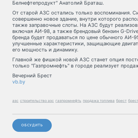
Белнефтепродукт" Анатолий Браташ.
От старой АЗС остались только воспоминания. С
совершенно новое здание, внутри которого распол
также заправочные слоты. На АЗС будут реализов
включая АИ-98, а также брендовый бензин G-Drive
бренда будет продаваться по цене обычного АИ-95
улучшенные характеристики, защищающие двигат
его мощность и динамику.
Главной же фишкой новой АЗС станет опция пост
только "Газпромнефть" в городе реализует продаж
Вечерний Брест
vb.by
азс
строительство азс
газпромнефть
продажа топлива
брест
брес
ОБСУДИТЬ