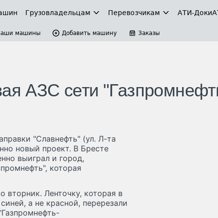
ашин
Грузовладельцам
Перевозчикам
АТИ-Доки
А
Ваши машины
Добавить машину
Заказы
вая АЗС сети "Газпромнефт
правки "Славнефть" (ул. Л-та
нно новый проект. В Бресте
нно выиграл и город,
зпромнефть", которая
 вторник. Ленточку, которая в
синей, а не красной, перерезали
"Газпромнефть-