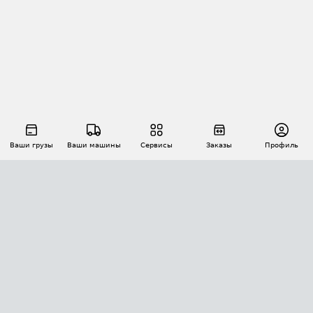
Ваши грузы
Ваши машины
Сервисы
Заказы
Профиль
АВТОМАТИЗАЦИЯ ПЕРЕВОЗОК
Площадки
Заказы
Торги
Тендеры
АТИ-Доки
GPS-мониторинг
АТИ Мессенджер
Цепочки грузов
API ATI.SU
ПОЛЕЗНОЕ