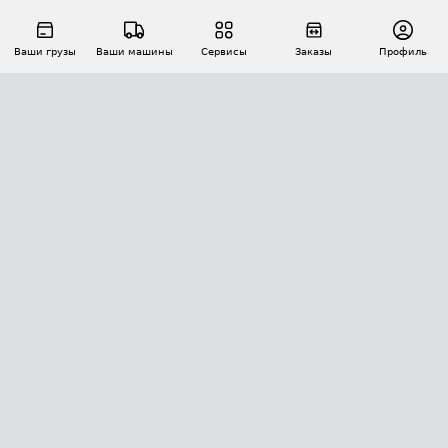
Ваши грузы
Ваши машины
Сервисы
Заказы
Профиль
АВТОМАТИЗАЦИЯ ПЕРЕВОЗОК
Площадки
Заказы
Торги
Тендеры
АТИ-Доки
GPS-мониторинг
АТИ Мессенджер
Цепочки грузов
API ATI.SU
ПОЛЕЗНОЕ
Расчет расстояний
БЕЗОПАСНОСТЬ
Академия ATI.SU
ATI.SU о безопасности
Звезды ATI.SU на вашем сайте
КОНТАКТЫ И ТАРИФЫ
Памятка по проверке контрагентов
Индекс ATI.SU FTL РФ
О системе ATI.SU
Светофор+
Средние ставки
ИНФОРМАЦИЯ
Контактная информация