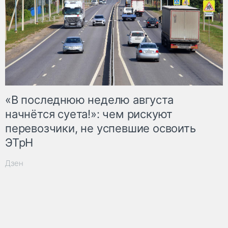
«В последнюю неделю августа
начнётся суета!»: чем рискуют
перевозчики, не успевшие освоить
ЭТрН
Дзен