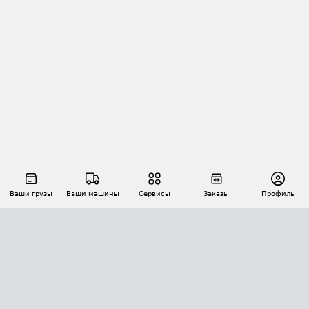
Ваши грузы
Ваши машины
Сервисы
Заказы
Профиль
АВТОМАТИЗАЦИЯ ПЕРЕВОЗОК
Площадки
Заказы
Торги
Тендеры
АТИ-Доки