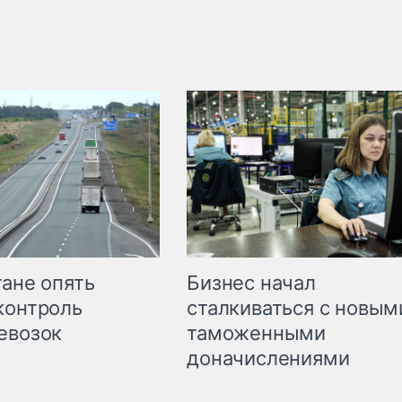
Бизнес начал
тане опять
сталкиваться с новым
контроль
таможенными
евозок
доначислениями