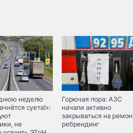
Горючая пора: АЗС
еднюю неделю
начали активно
ачнётся суета!»:
закрываться на ремон
куют
ребрендинг
ики, не
 освоить ЭТрН