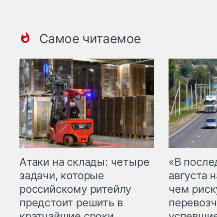
Самое читаемое
Атаки на склады: четыре
«В посл
задачи, которые
августа н
российскому ритейлу
чем рис
предстоит решить в
перевозч
кратчайшие сроки
успевшие