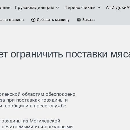
ашин
Грузовладельцам
Перевозчикам
АТИ-Доки
А
Ваши машины
Добавить машину
Заказы
т ограничить поставки мяс
оленской областям обеспокоено
а при поставках говядины и
и, сообщили в пресс-службе
 говядины из Могилевской
 с нечитаемыми или срезанными