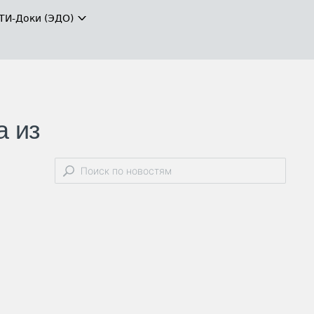
ТИ-Доки (ЭДО)
а из