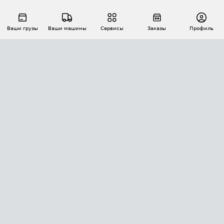
Ваши грузы
Ваши машины
Сервисы
Заказы
Профиль
АВТОМАТИЗАЦИЯ ПЕРЕВОЗОК
Площадки
Заказы
Торги
Тендеры
АТИ-Доки
GPS-мониторинг
АТИ Мессенджер
Цепочки грузов
API ATI.SU
ПОЛЕЗНОЕ
Расчет расстояний
БЕЗОПАСНОСТЬ
Академия ATI.SU
ATI.SU о безопасности
Звезды ATI.SU на вашем сайте
КОНТАКТЫ И ТАРИФЫ
Памятка по проверке контрагентов
Индекс ATI.SU FTL РФ
О системе ATI.SU
Светофор+
Средние ставки
ИНФОРМАЦИЯ
Контактная информация