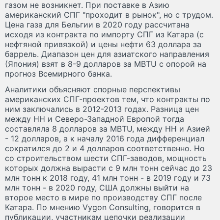
газом не возникнет. При поставке в Азию
американский СПГ "проходит в рынок", но с трудом.
Цена газа для Бельгии в 2020 году рассчитана
исходя из контракта по импорту СПГ из Катара (с
нефтяной привязкой) и цены нефти 63 доллара за
баррель. Диапазон цен для азиатского направления
(Япония) взят в 8-9 долларов за MBTU с опорой на
прогноз Всемирного банка.
Аналитики объясняют спорные перспективы
американских СПГ-проектов тем, что контракты по
ним заключались в 2012-2013 годах. Разница цен
между HH и Северо-Западной Европой тогда
составляла 8 долларов за MBTU, между HH и Азией
- 12 долларов, а к началу 2016 года дифференциал
сократился до 2 и 4 долларов соответственно. Но
со строительством шести СПГ-заводов, мощность
которых должна вырасти с 9 млн тонн сейчас до 23
млн тонн к 2018 году, 41 млн тонн - в 2019 году и 73
млн тонн - в 2020 году, США должны выйти на
второе место в мире по производству СПГ после
Катара. По мнению Vygon Consulting, говорится в
публикации, участникам цепочки реализации