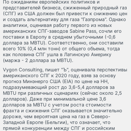
По ожиданиям европейских политиков и
представителей бизнеса, сжиженный природный газ
(СПГ) из США должен был привести к снижению цен
и создать альтернативу для газа "Газпрома". Однако
аналитики, оценивая работу первого из новых
американских СПГ-заводов Sabine Pass, сочли его
поставки в Европу в среднем убыточными (-0,6
доллара за MBTU). Соответственно, они составили
всего 10% (0,4 млн тонн) от общего объема, тогда
как половина СПГ ушла в Латинскую Америку
(маржа - 2 доллара за MBTU).
Vygon Consulting, пишет "Ъ", оценивала перспективы
американского СПГ к 2020 году, взяв за основу
прогноз Минэнерго США (EIA) по цене на HH,
подразумевающий рост до 3,6-5,4 долларов за
MBTU при различных сценариях (сейчас около 2,5
долларов). Даже при минимальной цене 3,6
долларов за MBTU с учетом роста стоимости
фрахта и сжижения СПГ оказывается значительно
дороже, чем вероятная цена на газ в Северо-
Западной Европе (Бельгии), что означает, что
прямой конкуренции между СПГ и российским