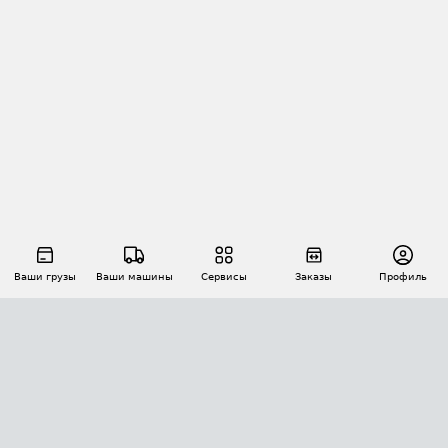
Ваши грузы
Ваши машины
Сервисы
Заказы
Профиль
АВТОМАТИЗАЦИЯ ПЕРЕВОЗОК
Площадки
Заказы
Торги
Тендеры
АТИ-Доки
GPS-мониторинг
АТИ Мессенджер
Цепочки грузов