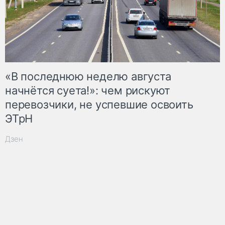
«В последнюю неделю августа
начнётся суета!»: чем рискуют
перевозчики, не успевшие освоить
ЭТрН
Дзен