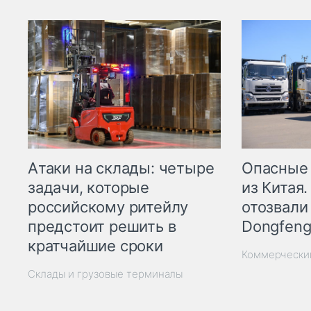
Опасные
Атаки на склады: четыре
из Китая.
задачи, которые
отозвали
российскому ритейлу
Dongfeng
предстоит решить в
кратчайшие сроки
Коммерчески
Склады и грузовые терминалы