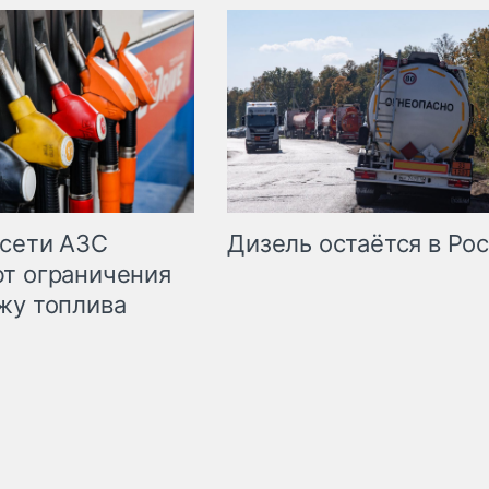
сети АЗС
Дизель остаётся в Ро
т ограничения
жу топлива