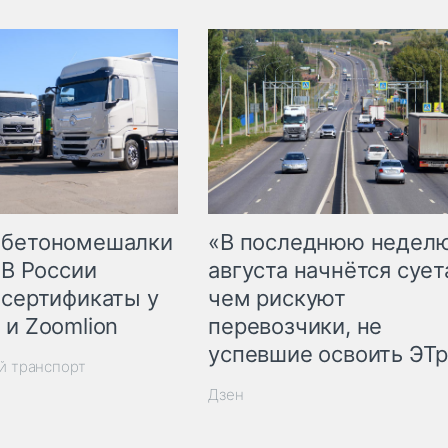
 бетономешалки
«В последнюю недел
 В России
августа начнётся суета
 сертификаты у
чем рискуют
 и Zoomlion
перевозчики, не
успевшие освоить ЭТ
й транспорт
Дзен