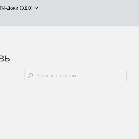
ТИ-Доки (ЭДО)
вь