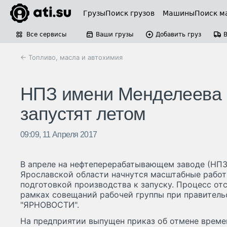
Грузы
Поиск грузов
Машины
Поиск м
Все сервисы
Ваши грузы
Добавить груз
← Топливо, масла и автохимия
НПЗ имени Менделеева в
запустят летом
09:09, 11 Апреля 2017
В апреле на нефтеперерабатывающем заводе (НПЗ
Ярославской области начнутся масштабные работ
подготовкой производства к запуску. Процесс от
рамках совещаний рабочей группы при правитель
"ЯРНОВОСТИ".
На предприятии выпущен приказ об отмене време