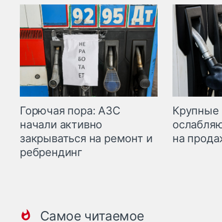
Горючая пора: АЗС
Крупные 
начали активно
ослабляю
закрываться на ремонт и
на прода
ребрендинг
Самое читаемое