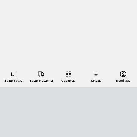
Ваши грузы
Ваши машины
Сервисы
Заказы
Профиль
АВТОМАТИЗАЦИЯ ПЕРЕВОЗОК
Площадки
Заказы
Торги
Тендеры
АТИ-Доки
GPS-мониторинг
АТИ Мессенджер
Цепочки грузов