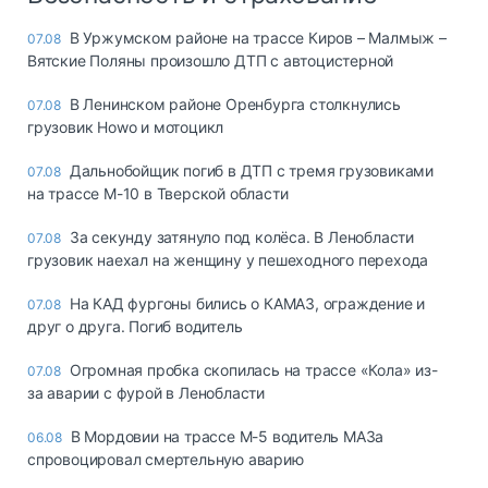
В Уржумском районе на трассе Киров – Малмыж –
07.08
Вятские Поляны произошло ДТП с автоцистерной
В Ленинском районе Оренбурга столкнулись
07.08
грузовик Howo и мотоцикл
Дальнобойщик погиб в ДТП с тремя грузовиками
07.08
на трассе М-10 в Тверской области
За секунду затянуло под колёса. В Ленобласти
07.08
грузовик наехал на женщину у пешеходного перехода
На КАД фургоны бились о КАМАЗ, ограждение и
07.08
друг о друга. Погиб водитель
Огромная пробка скопилась на трассе «Кола» из-
07.08
за аварии с фурой в Ленобласти
В Мордовии на трассе М-5 водитель МАЗа
06.08
спровоцировал смертельную аварию