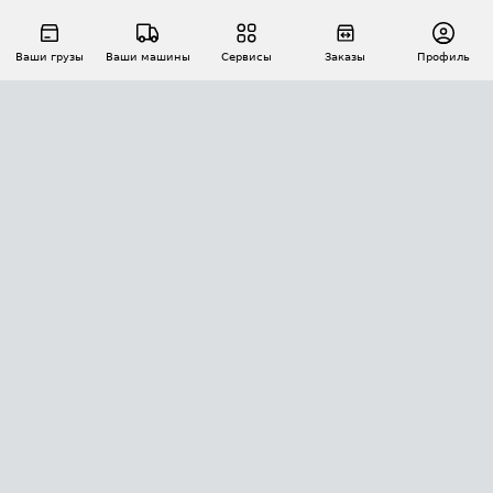
Ваши грузы
Ваши машины
Сервисы
Заказы
Профиль
АВТОМАТИЗАЦИЯ ПЕРЕВОЗОК
Площадки
Заказы
Торги
Тендеры
АТИ-Доки
GPS-мониторинг
АТИ Мессенджер
Цепочки грузов
API ATI.SU
ПОЛЕЗНОЕ
Расчет расстояний
БЕЗОПАСНОСТЬ
Академия ATI.SU
ATI.SU о безопасности
Звезды ATI.SU на вашем сайте
КОНТАКТЫ И ТАРИФЫ
Памятка по проверке контрагентов
Индекс ATI.SU FTL РФ
О системе ATI.SU
Светофор+
Средние ставки
ИНФОРМАЦИЯ
Контактная информация