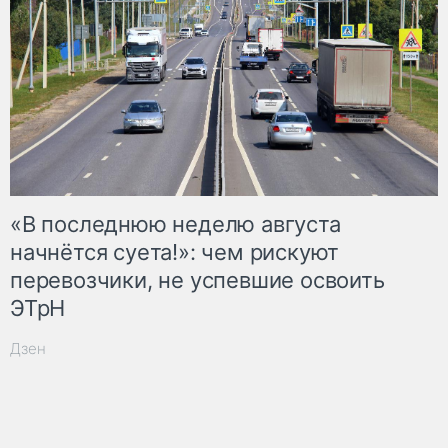
«В последнюю неделю августа
начнётся суета!»: чем рискуют
перевозчики, не успевшие освоить
ЭТрН
Дзен