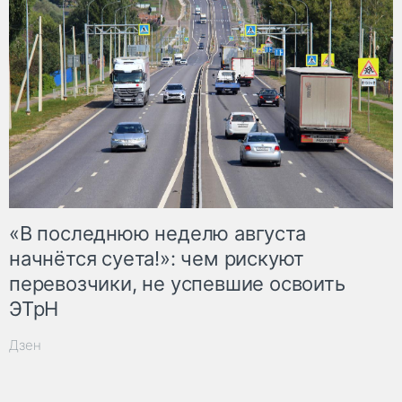
«В последнюю неделю августа
начнётся суета!»: чем рискуют
перевозчики, не успевшие освоить
ЭТрН
Дзен