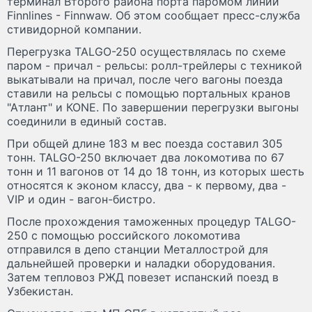
терминал Второго района порта паромом линии
Finnlines - Finnwaw. Об этом сообщает пресс-служба
стивидорной компании.
Перегрузка TALGO-250 осуществлялась по схеме
паром - причал - рельсы: ролл-трейлеры с техникой
выкатывали на причал, после чего вагоны поезда
ставили на рельсы с помощью портальных кранов
"Атлант" и КОNЕ. По завершении перегрузки выгоны
соединили в единый состав.
При общей длине 183 м вес поезда составил 305
тонн. TALGO-250 включает два локомотива по 67
тонн и 11 вагонов от 14 до 18 тонн, из которых шесть
относятся к эконом классу, два - к первому, два -
VIP и один - вагон-бистро.
После прохождения таможенных процедур TALGO-
250 с помощью российского локомотива
отправился в депо станции Металлострой для
дальнейшей проверки и наладки оборудования.
Затем тепловоз РЖД повезет испанский поезд в
Узбекистан.