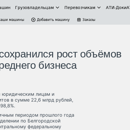
ашин
Грузовладельцам
Перевозчикам
АТИ-Доки
А
Ваши машины
Добавить машину
Заказы
 сохранился рост объёмов
реднего бизнеса
ти юридическим лицам и
ов в сумме 22,6 млрд рублей,
 98,8%.
гичным периодом прошлого года
отделении по Белгородской
ентральному федеральному