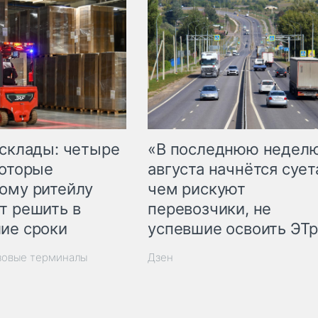
 склады: четыре
«В последнюю недел
которые
августа начнётся суета
ому ритейлу
чем рискуют
т решить в
перевозчики, не
ие сроки
успевшие освоить ЭТ
зовые терминалы
Дзен