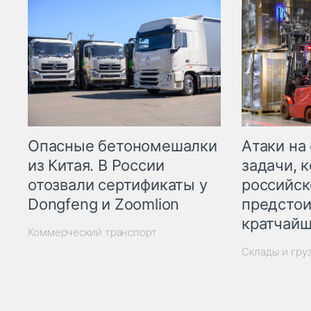
Опасные бетономешалки
Атаки на
из Китая. В России
задачи, 
отозвали сертификаты у
российск
Dongfeng и Zoomlion
предстои
кратчайш
Коммерческий транспорт
Склады и гру